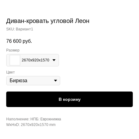
Диван-кровать угловой Леон
SKU:
Вариант1
76 600
руб.
Размер
2670х920х1570
Цвет
В корзину
Наполнение: НПБ: Еврокнижка
WxHxD: 2670x920x1570 mm